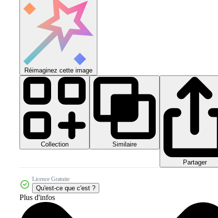
Réimaginez cette image
Collection
Similaire
Partager
Licence Gratuite
Qu'est-ce que c'est ?
Plus d'infos