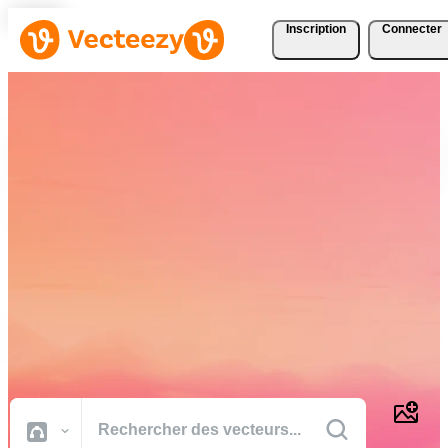
Inscription
Connecter
Téléchargez Gratuitement
des Vecteurs, des Photos,
des Vidéos et Bien Plus
Encore
Des ressources créatives de qualité professionnelle pour réaliser vos
projets plus rapidement.