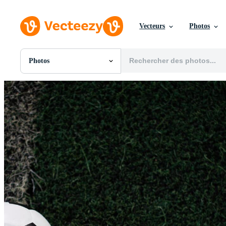
Vecteurs
Photos
Photos
Toutes Images
Photos
PNGs
PSDs
SVGs
Modèles
Vecteurs
Vidéos
Motion graphics
Images Éditoriales
Événements Éditoriaux