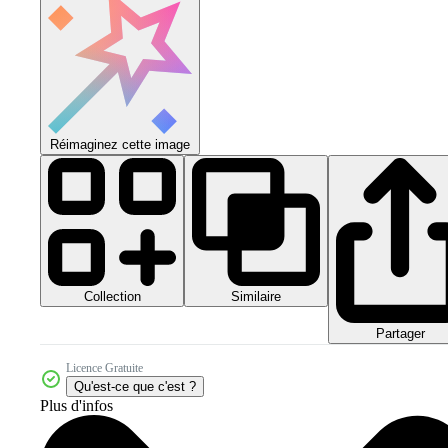
Réimaginez cette image
Collection
Similaire
Partager
Licence Gratuite
Qu'est-ce que c'est ?
Plus d'infos