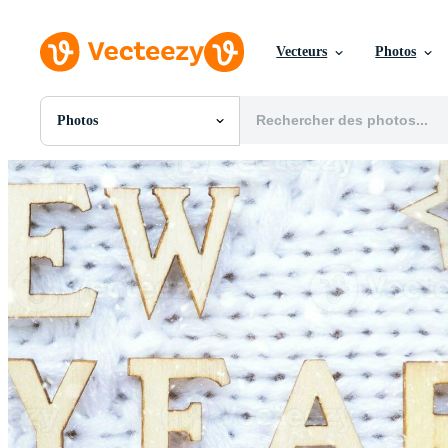
Vecteurs
Photos
Photos
Toutes Images
Photos
PNGs
PSDs
SVGs
Modèles
Vecteurs
Vidéos
Motion graphics
Images Éditoriales
Événements Éditoriaux