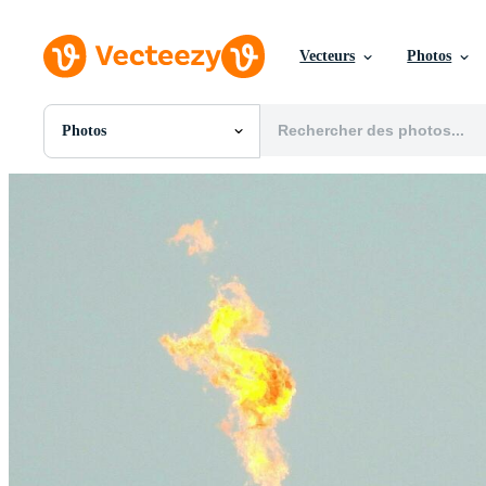
Vecteurs
Photos
Photos
Toutes Images
Photos
PNGs
PSDs
SVGs
Modèles
Vecteurs
Vidéos
Motion graphics
Images Éditoriales
Événements Éditoriaux