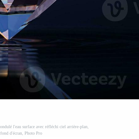
ondulé l'eau surface avec réfléchi ciel arrière-plan,
fond d'écran, Photo Pro