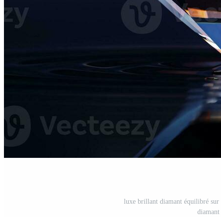
luxe brillant diamant équilibré sur 
diamant 