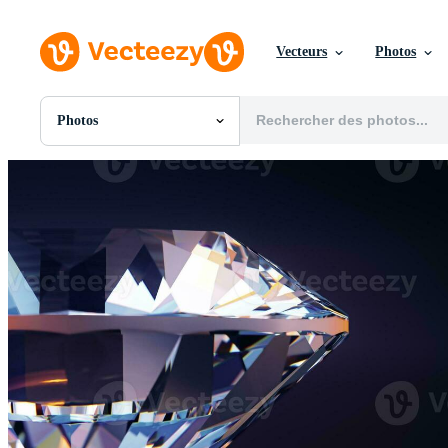
Vecteurs
Photos
Photos
Toutes Images
Photos
PNGs
PSDs
SVGs
Modèles
Vecteurs
Vidéos
Motion graphics
Images Éditoriales
Événements Éditoriaux