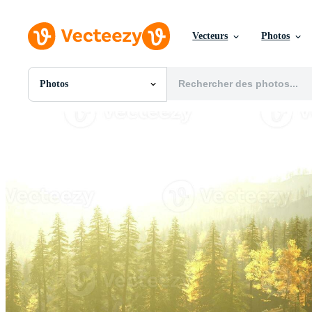
Vecteurs
Photos
Photos
Toutes Images
Photos
PNGs
PSDs
SVGs
Modèles
Vecteurs
Vidéos
Motion graphics
Images Éditoriales
Événements Éditoriaux