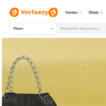
Vecteurs
Photos
Photos
Toutes Images
Photos
PNGs
PSDs
SVGs
Modèles
Vecteurs
Vidéos
Motion graphics
Images Éditoriales
Événements Éditoriaux