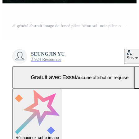
ai généré abstrait image de foncé pièce béton sol. noir pièce ou étape Contexte pour produit placement.panoramique vue de le abstrait brouillard. blanc nébulosité, brouillard ou smog se déplace. génératif ai. Photo Pro
SEUNGJIN YU
Suivre
3 924 Ressources
Gratuit avec Essai
Aucune attribution requise
Réimaginez cette image