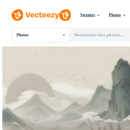
Vecteurs
Photos
Photos
Toutes Images
Photos
PNGs
PSDs
SVGs
Modèles
Vecteurs
Vidéos
Motion graphics
Images Éditoriales
Événements Éditoriaux