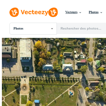
Vecteurs
Photos
Photos
Toutes Images
Photos
PNGs
PSDs
SVGs
Modèles
Vecteurs
Vidéos
Motion graphics
Images Éditoriales
Événements Éditoriaux