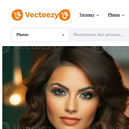
Vecteurs
Photos
Photos
Toutes Images
Photos
PNGs
PSDs
SVGs
Modèles
Vecteurs
Vidéos
Motion graphics
Images Éditoriales
Événements Éditoriaux