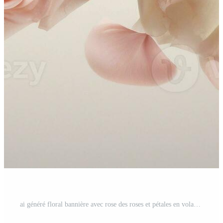
ai généré floral bannière avec rose des roses et pétales en volant sur lumière pastel Contexte. ai généré. Photo Pro