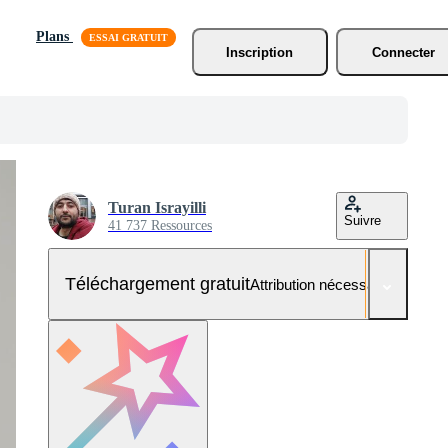
Plans
Inscription
Connecter
Turan Israyilli
Suivre
41 737 Ressources
Téléchargement gratuit
Attribution nécessaire