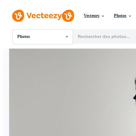
Vecteurs
Photos
Photos
Toutes Images
Photos
PNGs
PSDs
SVGs
Modèles
Vecteurs
Vidéos
Motion graphics
Images Éditoriales
Événements Éditoriaux