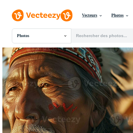
Vecteurs
Photos
Photos
Toutes Images
Photos
PNGs
PSDs
SVGs
Modèles
Vecteurs
Vidéos
Motion graphics
Images Éditoriales
Événements Éditoriaux