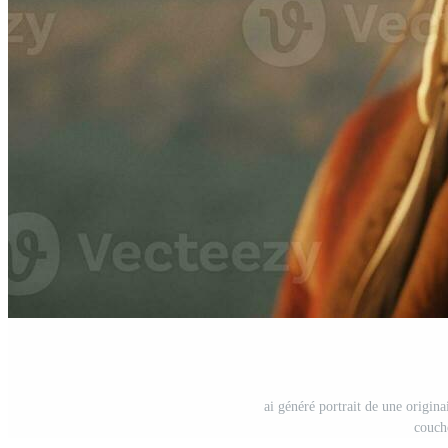
ai généré portrait de une origina
couch