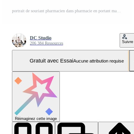
portrait de souriant pharmacien dans pharmacie en portant maquette emballé pharmaceutique produit. amical soins de santé spécialiste prêt à fournir médicinal prestations de service à clients, en portant isolé pilules boîte Photo Pro
DC Studio
Suivre
206 384 Ressources
Gratuit avec Essai
Aucune attribution requise
Réimaginez cette image