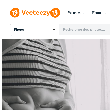
Vecteurs
Photos
Photos
Toutes Images
Photos
PNGs
PSDs
SVGs
Modèles
Vecteurs
Vidéos
Motion graphics
Images Éditoriales
Événements Éditoriaux