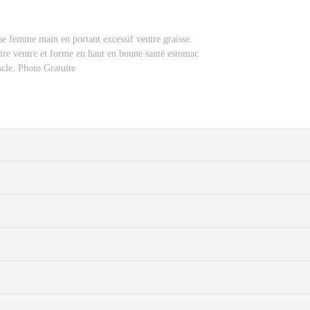
se femme main en portant excessif ventre graisse.
ire ventre et forme en haut en bonne santé estomac
cle. Photo Gratuite