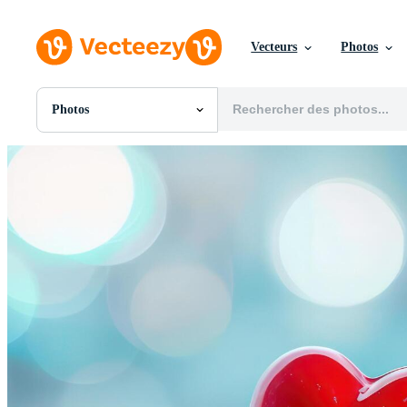
Vecteurs
Photos
Photos
Toutes Images
Photos
PNGs
PSDs
SVGs
Modèles
Vecteurs
Vidéos
Motion graphics
Images Éditoriales
Événements Éditoriaux