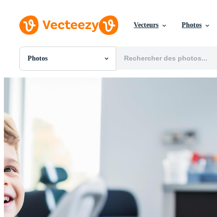
Vecteurs
Photos
Photos
Toutes Images
Photos
PNGs
PSDs
SVGs
Modèles
Vecteurs
Vidéos
Motion graphics
Images Éditoriales
Événements Éditoriaux