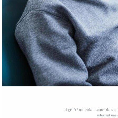
ai généré une enfant séance dans une
subissant une 