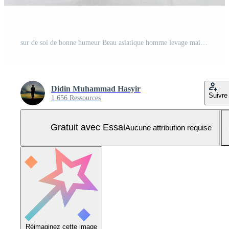
sur de soi de bonne humeur Beau asiatique homme levage mains en haut portant blanc t chemise gagnant geste serrant poings. se sent bonheur spectacle poing en haut Succès isolé sur blanc Contexte Photo Pro
Didin Muhammad Hasyir
Suivre
1 656 Ressources
Gratuit avec Essai
Aucune attribution requise
Réimaginez cette image