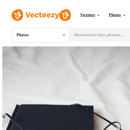
Vecteurs
Photos
Photos
Toutes Images
Photos
PNGs
PSDs
SVGs
Modèles
Vecteurs
Vidéos
Motion graphics
Images Éditoriales
Événements Éditoriaux