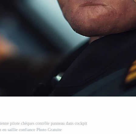
ienne pilote chèques contrôle panneau dans cockpit
 en saillie confiance Photo Gratuite