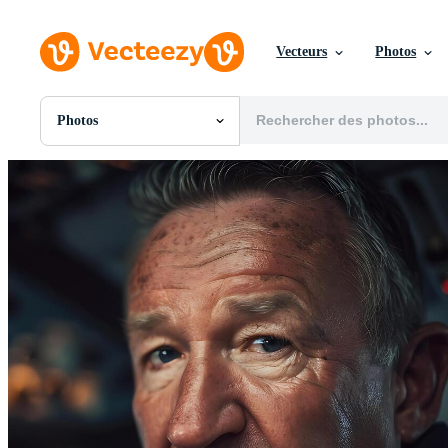
Vecteurs
Photos
Photos
Toutes Images
Photos
PNGs
PSDs
SVGs
Modèles
Vecteurs
Vidéos
Motion graphics
Images Éditoriales
Événements Éditoriaux