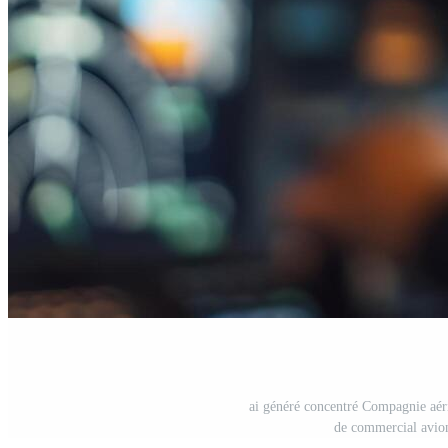
ai généré concentré Compagnie aér
de commercial avion