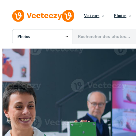
Vecteurs
Photos
Photos
Toutes Images
Photos
PNGs
PSDs
SVGs
Modèles
Vecteurs
Vidéos
Motion graphics
Images Éditoriales
Événements Éditoriaux