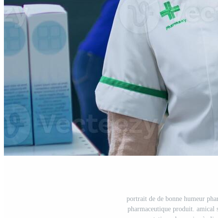
portrait de de bonne humeur phar
pharmaceutique produit. amical so