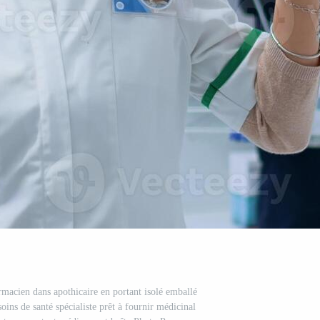
macien dans apothicaire en portant isolé emballé
ins de santé spécialiste prêt à fournir médicinal