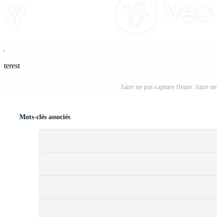
nterest
faire ne pas capture fleurs. faire n
Mots-clés associés