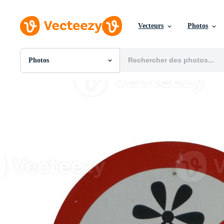
Vecteurs
Photos
Photos
Toutes Images
Photos
PNGs
PSDs
SVGs
Modèles
Vecteurs
Vidéos
Motion graphics
Images Éditoriales
Événements Éditoriaux