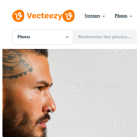
Vecteurs
Photos
Photos
Toutes Images
Photos
PNGs
PSDs
SVGs
Modèles
Vecteurs
Vidéos
Motion graphics
Images Éditoriales
Événements Éditoriaux