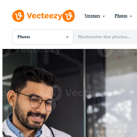
Vecteurs
Photos
Photos
Toutes Images
Photos
PNGs
PSDs
SVGs
Modèles
Vecteurs
Vidéos
Motion graphics
Images Éditoriales
Événements Éditoriaux