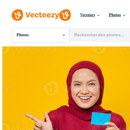
Vecteurs
Photos
Photos
Toutes Images
Photos
PNGs
PSDs
SVGs
Modèles
Vecteurs
Vidéos
Motion graphics
Images Éditoriales
Événements Éditoriaux