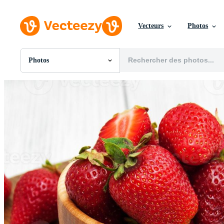
Vecteurs
Photos
Photos
Toutes Images
Photos
PNGs
PSDs
SVGs
Modèles
Vecteurs
Vidéos
Motion graphics
Images Éditoriales
Événements Éditoriaux