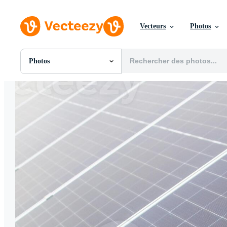
Vecteurs
Photos
Photos
Toutes Images
Photos
PNGs
PSDs
SVGs
Modèles
Vecteurs
Vidéos
Motion graphics
Images Éditoriales
Événements Éditoriaux