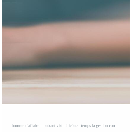
homme d'affaire montrant virtuel icône , temps la gestion concept ,efficace affaires Planification ,temps la gestion dans le organisation ,accord et Solution ,rendez-vous ponctualité Photo Gratuite