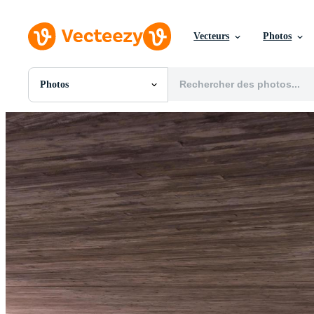
Vecteurs
Photos
Photos
Toutes Images
Photos
PNGs
PSDs
SVGs
Modèles
Vecteurs
Vidéos
Motion graphics
Images Éditoriales
Événements Éditoriaux