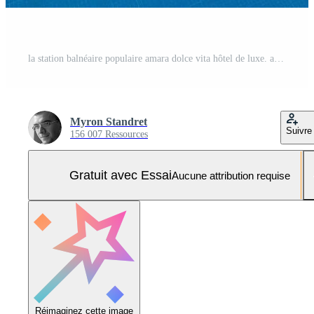
la station balnéaire populaire amara dolce vita hôtel de luxe. avec piscines et parcs aquatiques et zone de loisirs le long de la côte de la mer en turquie au coucher du soleil. tekirova-kemer Photo Pro
Myron Standret
Suivre
156 007 Ressources
Gratuit avec Essai
Aucune attribution requise
Réimaginez cette image