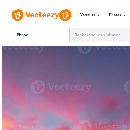
Vecteurs
Photos
Photos
Toutes Images
Photos
PNGs
PSDs
SVGs
Modèles
Vecteurs
Vidéos
Motion graphics
Images Éditoriales
Événements Éditoriaux