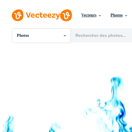
Vecteurs
Photos
Photos
Toutes Images
Photos
PNGs
PSDs
SVGs
Modèles
Vecteurs
Vidéos
Motion graphics
Images Éditoriales
Événements Éditoriaux