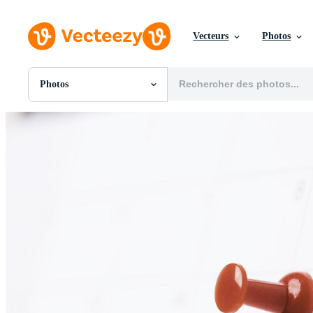
Vecteurs
Photos
Photos
Toutes Images
Photos
PNGs
PSDs
SVGs
Modèles
Vecteurs
Vidéos
Motion graphics
Images Éditoriales
Événements Éditoriaux