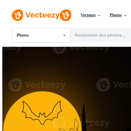
Vecteurs
Photos
Photos
Toutes Images
Photos
PNGs
PSDs
SVGs
Modèles
Vecteurs
Vidéos
Motion graphics
Images Éditoriales
Événements Éditoriaux