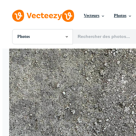
Vecteurs
Photos
Photos
Toutes Images
Photos
PNGs
PSDs
SVGs
Modèles
Vecteurs
Vidéos
Motion graphics
Images Éditoriales
Événements Éditoriaux