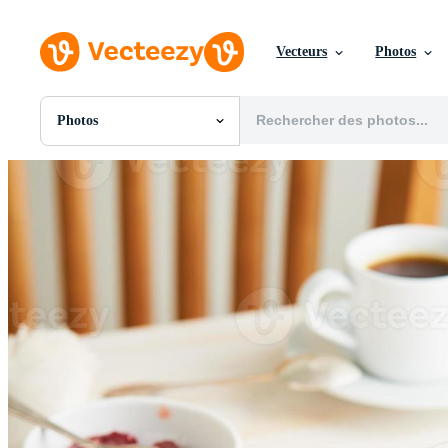
Vecteurs
Photos
Photos
Toutes Images
Photos
PNGs
PSDs
SVGs
Modèles
Vecteurs
Vidéos
Motion graphics
Images Éditoriales
Événements Éditoriaux