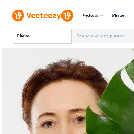
Vecteurs
Photos
Photos
Toutes Images
Photos
PNGs
PSDs
SVGs
Modèles
Vecteurs
Vidéos
Motion graphics
Images Éditoriales
Événements Éditoriaux