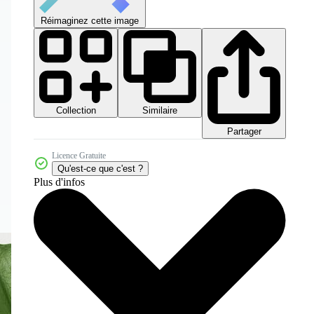
Réimaginez cette image
Collection
Similaire
Partager
Licence Gratuite
Qu'est-ce que c'est ?
Plus d'infos