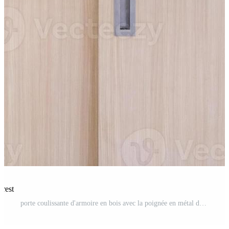
erest
porte coulissante d'armoire en bois avec la poignée en métal dans le style minimal. Photo Pro