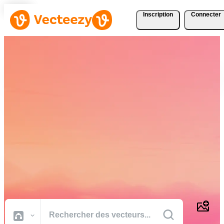
Inscription
Connecter
Téléchargez Gratuitement
des Vecteurs, des Photos,
des Vidéos et Bien Plus
Encore
Des ressources créatives de qualité professionnelle pour réaliser vos
projets plus rapidement.