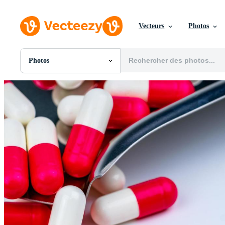
Vecteurs
Photos
Photos
Toutes Images
Photos
PNGs
PSDs
SVGs
Modèles
Vecteurs
Vidéos
Motion graphics
Images Éditoriales
Événements Éditoriaux