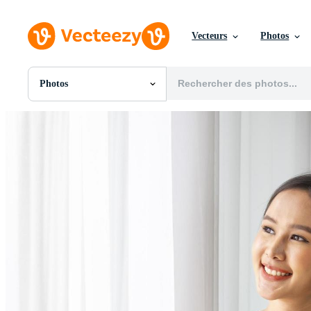
Vecteurs
Photos
Photos
Toutes Images
Photos
PNGs
PSDs
SVGs
Modèles
Vecteurs
Vidéos
Motion graphics
Images Éditoriales
Événements Éditoriaux