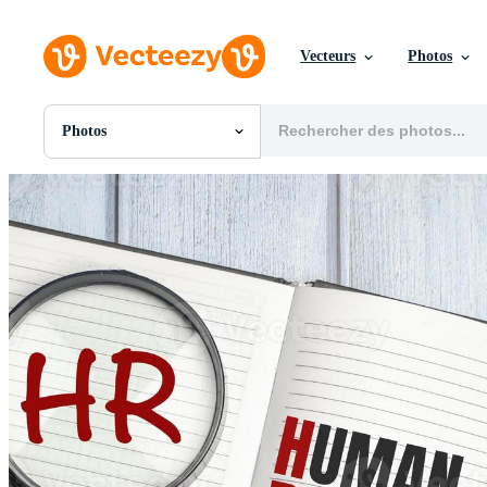
Vecteurs
Photos
Photos
Toutes Images
Photos
PNGs
PSDs
SVGs
Modèles
Vecteurs
Vidéos
Motion graphics
Images Éditoriales
Événements Éditoriaux