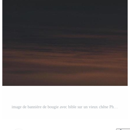
image de bannière de bougie avec bible sur un vieux chêne Photo Gratuite