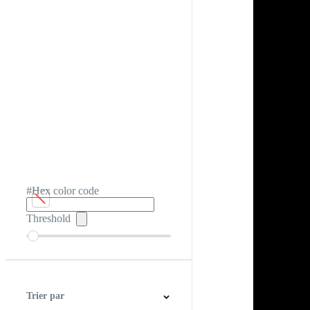
#Hex color code
Threshold
Trier par