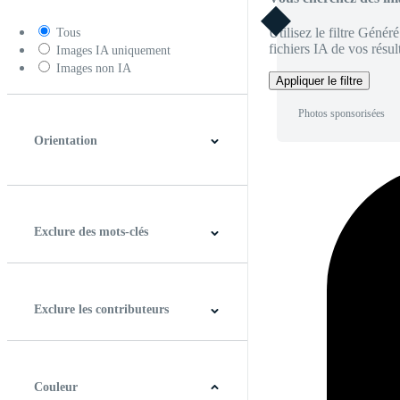
Utilisez le filtre Génér
Tous
fichiers IA de vos résult
Images IA uniquement
Images non IA
Appliquer le filtre
Photos sponsorisées
Orientation
Horizontal
Verticale
Carré
Panoramique
Exclure des mots-clés
Exclure les contributeurs
Couleur