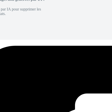
é par IA pour supprimer les
ats.