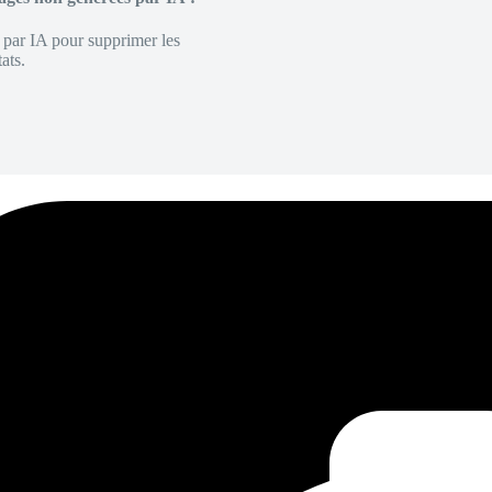
é par IA pour supprimer les
ats.