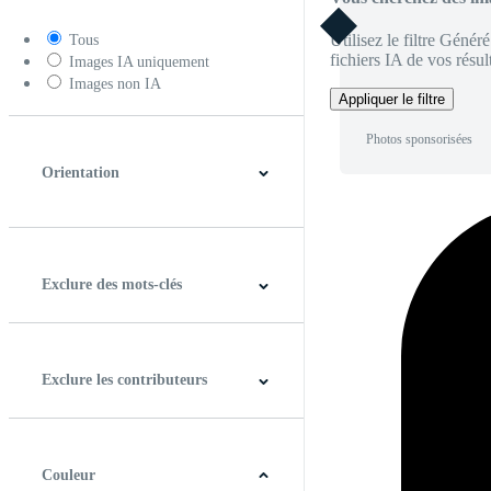
Utilisez le filtre Génér
Tous
fichiers IA de vos résult
Images IA uniquement
Images non IA
Appliquer le filtre
Photos sponsorisées
Orientation
Horizontal
Verticale
Carré
Panoramique
Exclure des mots-clés
Exclure les contributeurs
Couleur