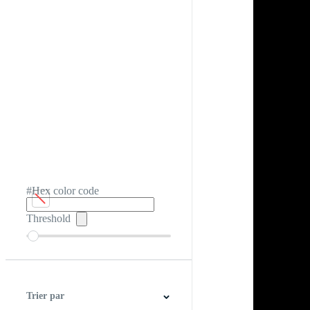
#Hex color code
Threshold
Trier par