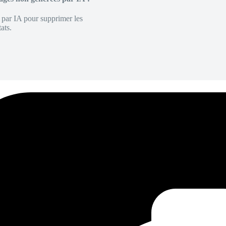
é par IA pour supprimer les
ats.