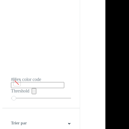
#Hex color code
Threshold
Trier par