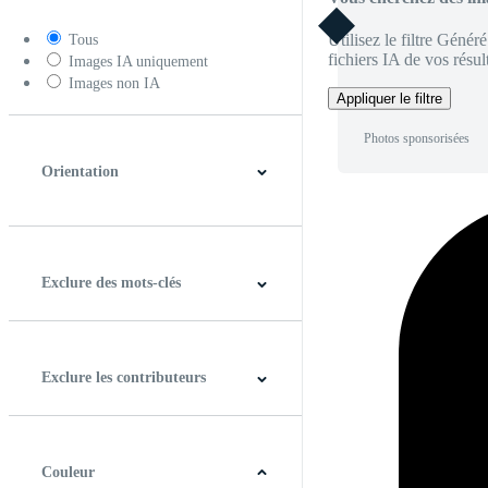
Utilisez le filtre Génér
Tous
fichiers IA de vos résult
Images IA uniquement
Images non IA
Appliquer le filtre
Photos sponsorisées
Orientation
Horizontal
Verticale
Carré
Panoramique
Exclure des mots-clés
Exclure les contributeurs
Couleur