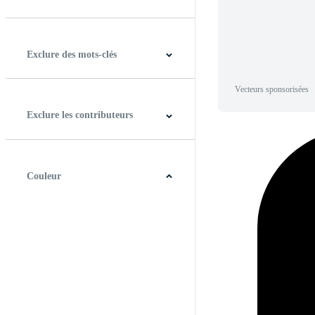
Horizontal
Verticale
Carré
Panoramique
Exclure des mots-clés
Vecteurs sponsorisées
Exclure les contributeurs
Couleur